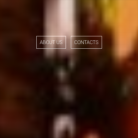
ABOUT US
CONTACTS