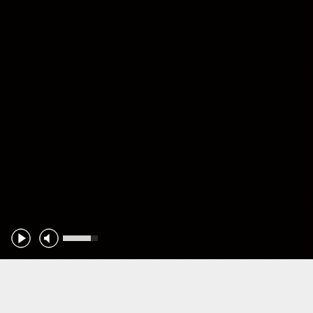
Букмекерская Контора Pin
Posted on
9 Giugno 2022
17 Giugno 2022
by
admin
Обзор Букмекера Pin